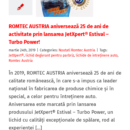
ROMTEC AUSTRIA aniversează 25 de ani de
activitate prin lansarea JetXpert® Estival –
Turbo Power!
martie 24th, 2019
|
Categories:
Noutati Romtec Austria
|
Tags:
JetXpert®
,
lichid degivrant pentru parbriz
,
lichide de intreţinere auto
,
Romtec Austria
În 2019, ROMTEC AUSTRIA aniversează 25 de ani de
calitate românească, în care s-a impus ca leader
naţional în fabricarea de produse chimice şi în
special, a celor pentru întreţinere auto.
Aniversarea este marcată prin lansarea
produsului JetXpert® Estival – Turbo Power, un
lichid cu calități excepționale de spălare, rod al
experienței [...]