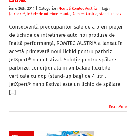
Estival
iunie 26th, 2014
|
Categories:
Noutati Romtec Austria
|
Tags:
JetXpert®
,
lichide de intreţinere auto
,
Romtec Austria
,
stand-up bag
Consecventă preocupărilor sale de a oferi pieţei
de lichide de intreţinere auto noi produse de
înaltă performanţă, ROMTEC AUSTRIA a lansat în
acestă primavară noul lichid pentru parbriz
JetXpert® nano Estival. Soluţie pentru spălare
parbrize, condiţionată în ambalaje flexibile
verticale cu dop (stand-up bag) de 4 litri.
JetXpert® nano Estival este un lichid de spălare
[...]
Read More