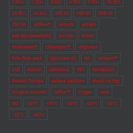
1 litru
2 litri
3 litri
4 litri
5 litri
10 litri
20 litri
24 buc
100 ml
400 ml
500 ml
750 ml
AdBlue®
aerosol
antigel
apă demineralizată
Auchan
bidon
BrakeXpert®
ClimaXpert®
degivrare
folie flow-pack
igienizare AC
Jet
JetXpert®
Lidl
Motrio
odorizant
PET
Rompetrol
Romtec Europa
spălare parbrize
stand-up bag
stingere incendii
Teflon™
trigger
vară
W5
–15°C
–18°C
–20°C
–25°C
–30°C
–35°C
–40°C