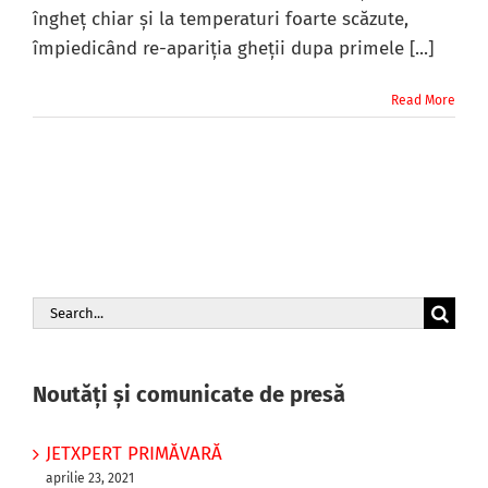
îngheţ chiar şi la temperaturi foarte scăzute,
împiedicând re-apariţia gheţii dupa primele [...]
Read More
Search
for:
Noutăți și comunicate de presă
JETXPERT PRIMĂVARĂ
aprilie 23, 2021