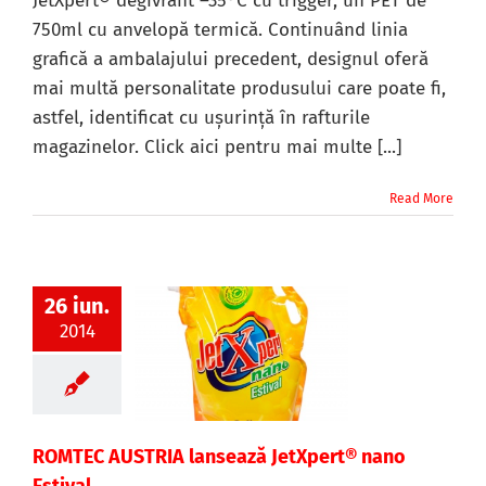
JetXpert® degivrant –35°C cu trigger, un PET de
750ml cu anvelopă termică. Continuând linia
grafică a ambalajului precedent, designul oferă
mai multă personalitate produsului care poate fi,
astfel, identificat cu ușurință în rafturile
magazinelor. Click aici pentru mai multe [...]
Read More
26 iun.
2014
ROMTEC AUSTRIA lansează JetXpert® nano