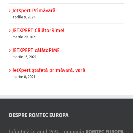
JetXpert Primăvară
aprilie 9, 2021
JETXPERT CălătorRime!
martie 29, 2021
JETXPERT călătoRIME
martie 16, 2021
JetXpert ștafetă primăvară, vară
martie 8, 2021
DESPRE ROMTEC EUROPA
Înfiinţată în anul 1994, compania
ROMTEC EUROPA