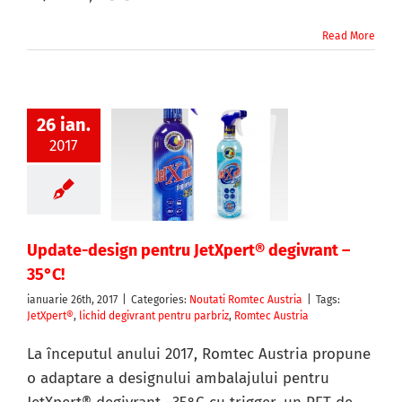
Read More
26 ian.
2017
Update-design pentru JetXpert® degivrant –
35°C!
ianuarie 26th, 2017
|
Categories:
Noutati Romtec Austria
|
Tags:
JetXpert®
,
lichid degivrant pentru parbriz
,
Romtec Austria
La începutul anului 2017, Romtec Austria propune
o adaptare a designului ambalajului pentru