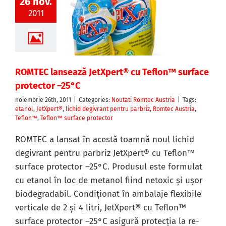
26 nov.
2011
ROMTEC lansează JetXpert® cu Teflon™ surface
protector –25°C
noiembrie 26th, 2011
|
Categories:
Noutati Romtec Austria
|
Tags:
etanol
,
JetXpert®
,
lichid degivrant pentru parbriz
,
Romtec Austria
,
Teflon™
,
Teflon™ surface protector
ROMTEC a lansat în acestă toamnă noul lichid
degivrant pentru parbriz JetXpert® cu Teflon™
surface protector –25°C. Produsul este formulat
cu etanol în loc de metanol fiind netoxic şi uşor
biodegradabil. Condiţionat în ambalaje flexibile
verticale de 2 şi 4 litri, JetXpert® cu Teflon™
surface protector –25°C asigură protecţia la re-