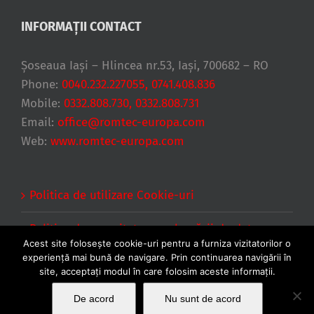
INFORMAȚII CONTACT
Șoseaua Iași – Hlincea nr.53, Iași, 700682 – RO
Phone:
0040.232.227055, 0741.408.836
Mobile:
0332.808.730, 0332.808.731
Email:
office@romtec-europa.com
Web:
www.romtec-europa.com
Politica de utilizare Cookie-uri
Politica de securitate a prelucrării de date cu
Acest site foloseşte cookie-uri pentru a furniza vizitatorilor o
caracter personal
experienţă mai bună de navigare. Prin continuarea navigării în
site, acceptați modul în care folosim aceste informaţii.
De acord
Nu sunt de acord